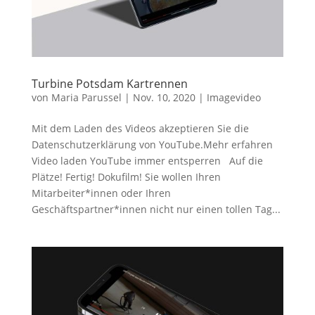
Turbine Potsdam Kartrennen
von
Maria Parussel
|
Nov. 10, 2020
|
Imagevideo
Mit dem Laden des Videos akzeptieren Sie die
Datenschutzerklärung von YouTube.Mehr erfahren
Video laden YouTube immer entsperren Auf die
Plätze! Fertig! Dokufilm! Sie wollen Ihren
Mitarbeiter*innen oder Ihren
Geschäftspartner*innen nicht nur einen tollen Tag...